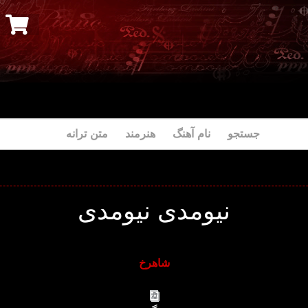
جستجو نام آهنگ هنرمند متن ترانه
نیومدی نیومدی
شاهرخ