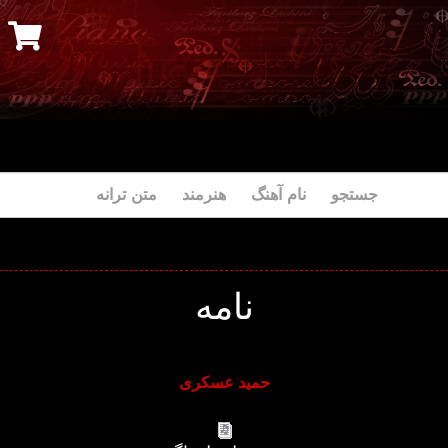
جستجو نام آهنگ هنرمند متن ترانه
نامه
حمید عسکری