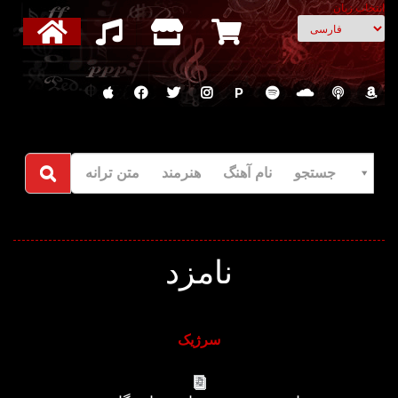
انتخاب زبان
P
جستجو نام آهنگ هنرمند متن ترانه
نامزد
سرژیک