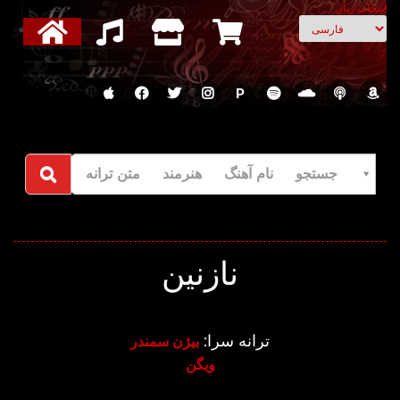
انتخاب زبان
P
جستجو نام آهنگ هنرمند متن ترانه
نازنین
ترانه سرا:
بیژن سمندر
ویگن