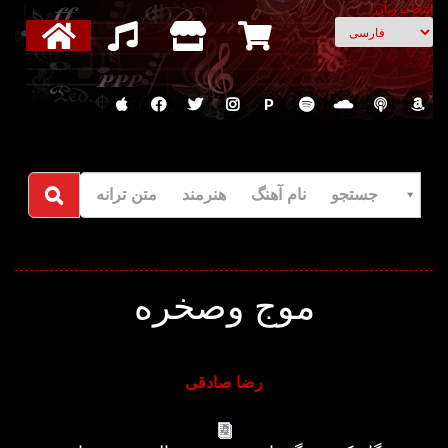
انتخاب زبان
P
جستجو نام آهنگ هنرمند متن ترانه
موج وصخره
رضا صادقی