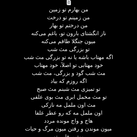
من بهارم تو زمین
من زمینم تو درخت
من درختم تو بهار
ناز انگشتای بارون تو، باغم می‌کنه
میون جنگلا طاقم می‌کنه
تو بزرگی مث شب
اگه مهتاب باشه یا نه تو بزرگی مث شب
خود مهتابی تو اصلآ، خود مهتاب
مث شب گود و بزرگی، مث شب
اگه روزم که بیاد
تو تمیزی مث شبنم مث صبح
تو مث مخمل ابری مث بوی علفی
مث اون ململ مه نازکی
اون ململ مه که رو عطر علفا
هاج و واج مونده مردد
میون موندن و رفتن میون مرگ و حیات
مث برفایی تو