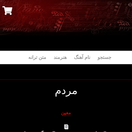
جستجو نام آهنگ هنرمند متن ترانه
مردم
معین