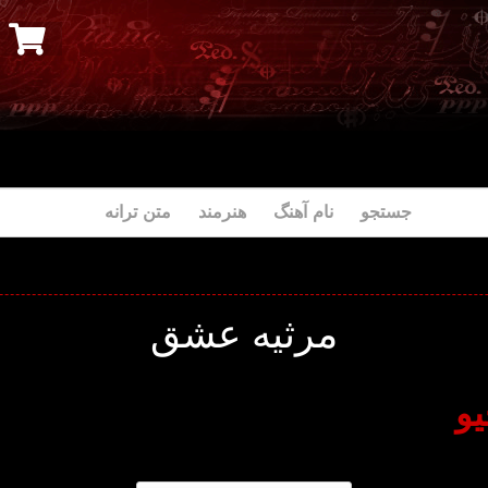
جستجو نام آهنگ هنرمند متن ترانه
مرثیه عشق
یو