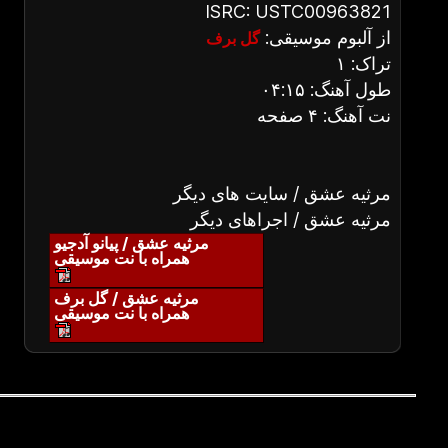
ISRC: USTC00963821
از آلبوم موسیقی:
گل برف
تراک: ۱
طول آهنگ: ۰۴:۱۵
نت آهنگ: ۴ صفحه
مرثیه عشق / سایت های دیگر
مرثیه عشق / اجراهای دیگر
مرثیه عشق / پیانو آدجیو
همراه با نت موسیقی
مرثیه عشق / گل برف
همراه با نت موسیقی