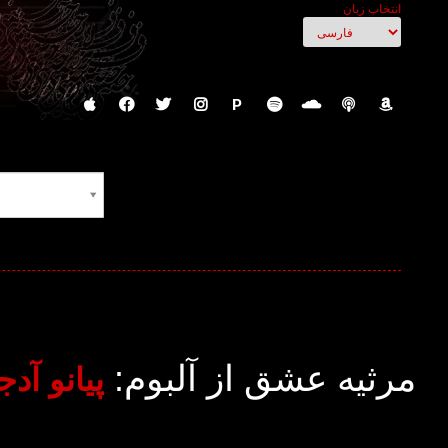
انتخاب زبان
P
مرثیه عشق از آلبوم:
پیانو آدج