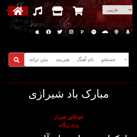
انتخاب زبان
P
جستجو نام آهنگ هنرمند متن ترانه
مبارک باد شیرازی
فولکلور شیراز
پری زنگنه