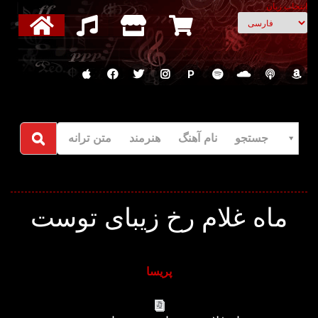
انتخاب زبان
P
جستجو نام آهنگ هنرمند متن ترانه
ماه غلام رخ زیبای توست
پریسا