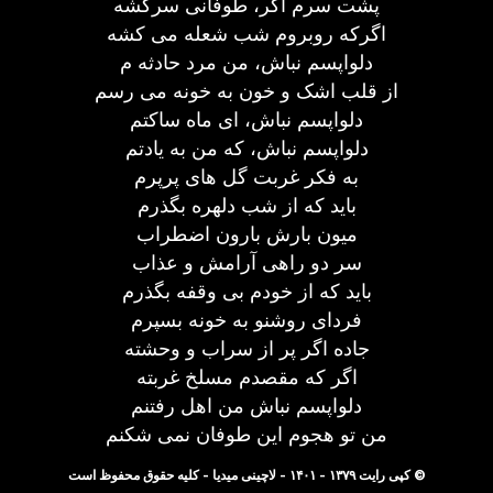
پشت سرم اگر، طوفانی سرکشه
اگرکه روبروم شب شعله می کشه
دلواپسم نباش، من مرد حادثه م
از قلب اشک و خون به خونه می رسم
دلواپسم نباش، ای ماه ساکتم
دلواپسم نباش، که من به یادتم
به فکر غربت گل های پرپرم
باید که از شب دلهره بگذرم
میون بارش بارون اضطراب
سر دو راهی آرامش و عذاب
باید که از خودم بی وقفه بگذرم
فردای روشنو به خونه بسپرم
جاده اگر پر از سراب و وحشته
اگر که مقصدم مسلخ غربته
دلواپسم نباش من اهل رفتنم
من تو هجوم این طوفان نمی شکنم
© کپی رایت ۱۳۷۹ - ۱۴۰۱ - لاچینی میدیا - کلیه حقوق محفوظ است