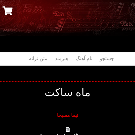
جستجو نام آهنگ هنرمند متن ترانه
ماه ساکت
نیما مسیحا