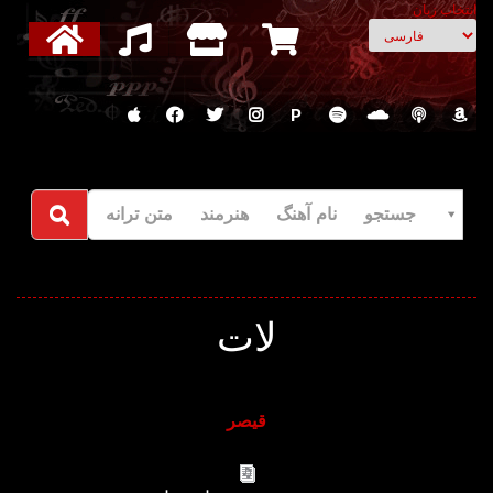
انتخاب زبان
P
جستجو نام آهنگ هنرمند متن ترانه
لات
قیصر