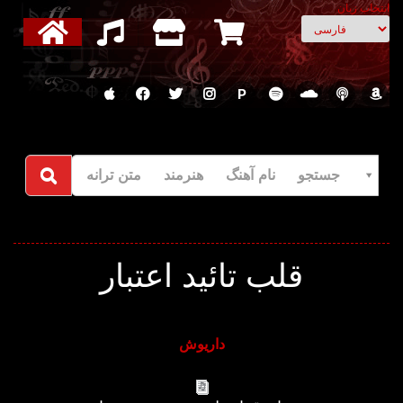
انتخاب زبان
P
جستجو نام آهنگ هنرمند متن ترانه
قلب تائید اعتبار
داریوش