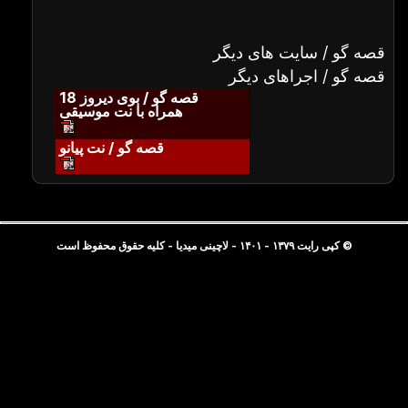
قصه گو / سایت های دیگر
قصه گو / اجراهای دیگر
قصه گو / بوی دیروز 18
همراه با نت موسیقی
قصه گو / نت پیانو
© کپی رایت ۱۳۷۹ - ۱۴۰۱ - لاچینی میدیا - کلیه حقوق محفوظ است