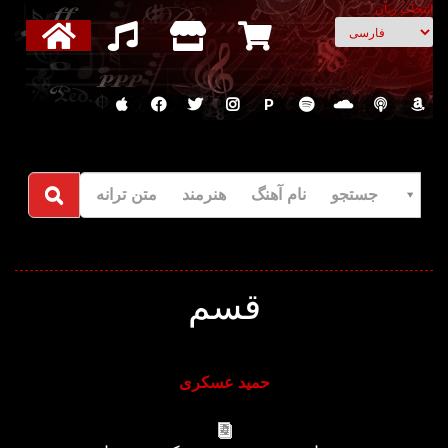
انتخاب زبان
P
جستجو نام آهنگ هنرمند متن ترانه
قسم
حمید عسکری