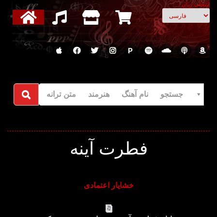
انتخاب زبان
P
جستجو نام آهنگ هنرمند متن ترانه
فطرت آینه
خشایار اعتمادی