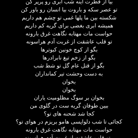
بیا از فطرت آینه شب ابری رو پرپر کن
تو عصر سکه و باروت بیا انسان رو باور کن
شکسته بین ما پلها غمی تو چشم هم داریم
همیشه ابری بغضی برای گریه کم داریم
حواست مات مهتابه نگاهت غرق بارونه
تو قلب عاشقت از غربت آدم هراسونه
بگو از کوچ خونین کبوترها
بگو از زخم تیغ نابرادرها
بگو از قتل عام گل تو شط شب
به دست وحشت تیر کمانداران
بخوان
بخوان
بخوان بر سوگ مظلومیت یاران
ببین طوفان گریه ست در گلوی من
کجا شد شحنه های تو؟
کجائی تا شب دلواپسی هامو بریزم در هوای تو؟
حواست مات مهتابه نگاهت غرق بارونه
تو قلب عاشقت از غربت آدم هراسونه...