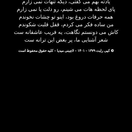
یادته بهم می گفتی، دیگه تنهات نمی زارم
پای لحظه هات می شینم، رو دلت پا نمی زارم
همه حرفات دروغ بود، اینو تو چشات نخوندم
من ساده فکر می کردم، قفل قلبت شکوندم
کاش می دونستم نگاهت، یه فریب عاشقانه ست
شعر آشنایی ما، پر بغض این ترانه ست
© کپی رایت ۱۳۷۹ - ۱۴۰۱ - لاچینی میدیا - کلیه حقوق محفوظ است