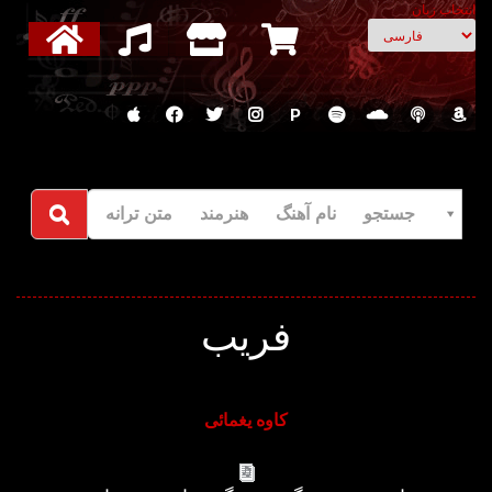
انتخاب زبان
P
جستجو نام آهنگ هنرمند متن ترانه
فریب
کاوه یغمائی