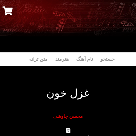
جستجو نام آهنگ هنرمند متن ترانه
غزل خون
محسن چاوشی