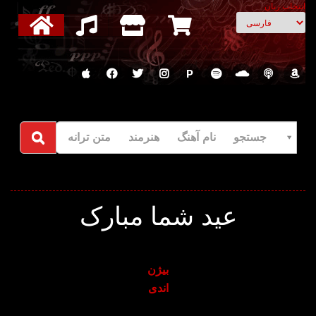
انتخاب زبان
P
جستجو نام آهنگ هنرمند متن ترانه
عید شما مبارک
بیژن
اندی