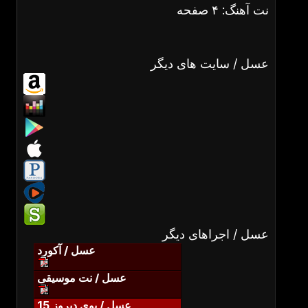
نت آهنگ: ۴ صفحه
عسل / سایت های دیگر
عسل / اجراهای دیگر
عسل / آکورد
عسل / نت موسیقی
عسل / بوی دیروز 15