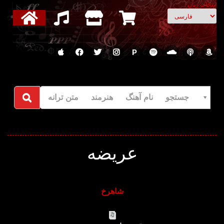
انتخاب زبان
P
جستجو نام آهنگ هنرمند متن ترانه
عریضه
شاهرخ