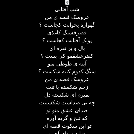
شب آفتابی
عروسک قصه ی من
گهواره یخوابت کجاست ؟
قصرقشنگ کاغذی
پولک آفتابت کجاست ؟
بال و پر نقره ای
کفترعشقمو کی بست ؟
آینه ی طوطی منو
سنگ کدوم کینه شکست ؟
عروسک قصه ی من
زخم شکسته با تنت
بمیرم ای شکسته دل
چه بی صداست شکستنت
صدای عشق منو تو
که تلخ و گریه آوره
تو این سکوت قصه ای
شاید صدای آخره