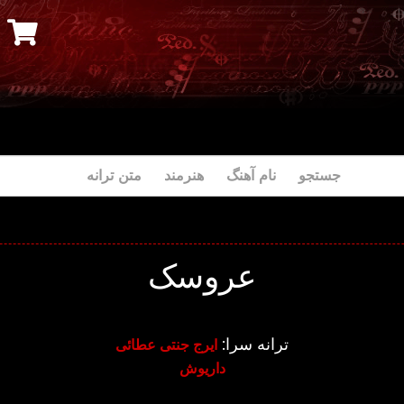
جستجو نام آهنگ هنرمند متن ترانه
عروسک
ترانه سرا:
ایرج جنتی عطائی
داریوش