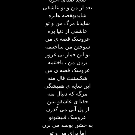
بعد از من و تو عاشقی
شایدبهقصه هابره
شایدبا مرگ من و تو
عاشقی از دنیا بره
عروسک قصه ی من
سوختن من ساختنمه
تو این قمار بی غرور
بردن من ، باختنمه
عروسک قصه ی من
شکستنت فال منه
این سایه ی همیشگی
مرگه که دنبال منه
جفتا ی عاشقو ببین
از پل آبی می گذرن
عروسک قلبشونو
به جشن بوسه می برن
اما برای من و تو