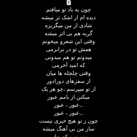
چون به یاد تو میافتم
دیده ام از اشک تر میشه
شادی از من میگریزه
گریه هم بی اثر میشه
وقتی این شعرو میخونم
همش تو در برابرمی
میدونم تو هم میدونی
که امید آخرمی
وقتی چلچله ها میان
از سفرهای دورادور
از تو میپرسم ،چو هر یک
میکنن از بامم عبور
عبور ، عبور...
عبور ، عبور...
چون ز تو هیچ خبری نیست
ساز من بی آهنگ میشه
مینویسم که بدانی