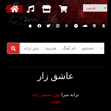
انتخاب زبان
P
جستجو نام آهنگ هنرمند متن ترانه
عاشق زار
ترانه سرا:
بیژن سمندر زاده
شهره