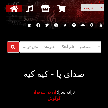
انتخاب زبان
P
جستجو نام آهنگ هنرمند متن ترانه
صدای پا - کیه کیه
ترانه سرا:
اردلان سرفراز
گوگوش