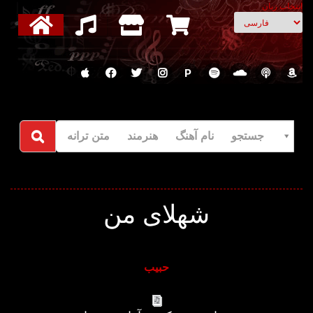
انتخاب زبان
P
جستجو نام آهنگ هنرمند متن ترانه
شهلای من
حبیب