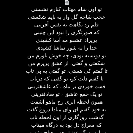
تو اون شام مهتاب کنارم نشستی
عجب شاخه گل وار به پایم شکستی
قلم زد نگاهت به نقش آفرینی
که صورتگری را نبود این چنینی
پریزاد عشقو مه آسا کشیدی
خدا را به شور تماشا کشیدی
تو دونسته بودی، چه خوش باورم من
شکفتی و گفتی، از عشق پرپرم من
تا گفتم کی هستی، تو گفتی یه بی تاب
تا گفتم دلت کو، تو گفتی که دریاب
قسم خوردی بر ماه ، که عاشقترینی
تو یک جمع عاشق ، تو صادقترینی
همون لحظه ابری رخ ماهو آشفت
به خود گفتم ای وای مبادا دروغ گفت
گذشت روزگاری از اون لحظه ناب
که معراج دل بود به درگاه مهتاب
در اون درگه عشق چه محتاج نشستم