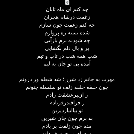
چه کنم ای ماه تابان
زغمت درشام هجران
چه کنم زغمت چون سازم
شده بسته ره پروازم
چه شودبه برم بازآیی
پر و بال دلم بگشایی
شب همه شب در تاب و تبم
آمده بی تو جان به لبم
مهرت به جانم زد شرر ؛ شد شعله ور درونم
چون حلقه حلقه زلف تو سلسله جنونم
ز ازلبرعشقت زادم
ز فراقتدرفریادم
تو بیااییاردیرین
به برم چون جان شیرین
مده چون زلفت بر بادم
به هوای تو چون فرهادم