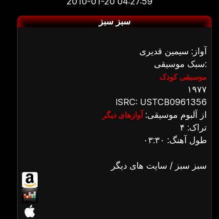
2010-01-20 04:27:59
سبز سبز
آواز: سیمین قدیری
سبک موسیقی:
موسیقی کودک
۱۹۷۷
ISRC: USTCB0961356
از آلبوم موسیقی:
آوازهای دیگر
تراک: ۴
طول آهنگ: ۰۳:۳۰
سبز سبز / سایت های دیگر