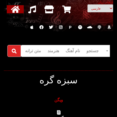
انتخاب زبان
P
جستجو نام آهنگ هنرمند متن ترانه
سبزه گره
ویگن