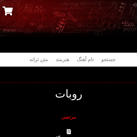
جستجو نام آهنگ هنرمند متن ترانه
روبات
مرتضی