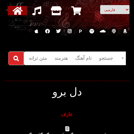
انتخاب زبان
P
جستجو نام آهنگ هنرمند متن ترانه
دل برو
عارف