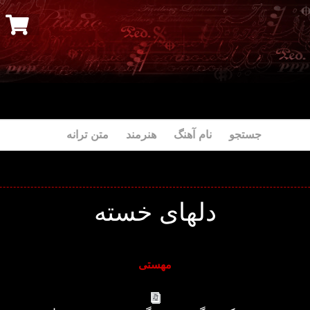
جستجو نام آهنگ هنرمند متن ترانه
دلهای خسته
مهستی