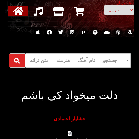
انتخاب زبان
P
جستجو نام آهنگ هنرمند متن ترانه
دلت میخواد کی باشم
خشایار اعتمادی