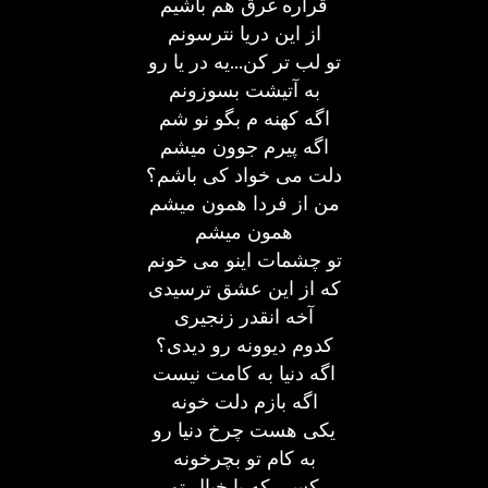
قراره غرق هم باشیم
از این دریا نترسونم
تو لب تر کن...یه در یا رو
به آتیشت بسوزونم
اگه کهنه م بگو نو شم
اگه پیرم جوون میشم
دلت می خواد کی باشم؟
من از فردا همون میشم
همون میشم
تو چشمات اینو می خونم
که از این عشق ترسیدی
آخه انقدر زنجیری
کدوم دیوونه رو دیدی؟
اگه دنیا به کامت نیست
اگه بازم دلت خونه
یکی هست چرخ دنیا رو
به کام تو بچرخونه
کسی که با خیال تو