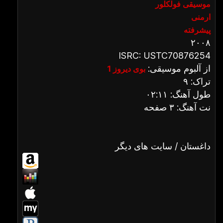
موسیقی فولکلور
ارمنی
پیشرفته
۲۰۰۸
ISRC: USTC70876254
از آلبوم موسیقی:
بوی دیروز 1
تراک: ۹
طول آهنگ: ۰۲:۱۱
نت آهنگ: ۳ صفحه
داغستان / سایت های دیگر