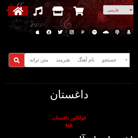
انتخاب زبان
P
جستجو نام آهنگ هنرمند متن ترانه
داغستان
فولکلور داغستان
NA