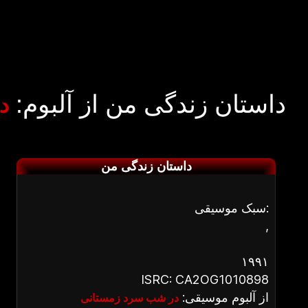
داستان زندگی من از آلبوم:
د
داستان زندگی من
سبک موسیقی:
,
۱۹۹۱
ISRC: CA2OG1010898
از آلبوم موسیقی:
در شب سرد زمستانی