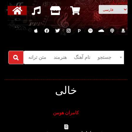
انتخاب زبان
P
جستجو نام آهنگ هنرمند متن ترانه
خالی
کامران هومن