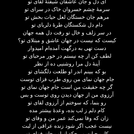
ای دل و جان عاشقان شیفتهٔ لقای تو
سرمهٔ چشم خسروان خاک در سرای تو
مرهم جان خستگان لعل حیات بخش تو
دام دل شکستگان طرهٔ دلربای تو
در سر زلف و خال تو رفت دل همه جهان
کیست که نیست در جهان عاشق و مبتلای تو؟
دست تهی به درگهت آمده‌ام امیدوار
لطف کن ار چه نیستم در خور مرحبای تو
آینهٔ دل مرا روشنیی ده از نظر
بو که ببینم اندر او طلعت دلگشای تو
جام جهان نمای من روی طرب فزای توست
گر چه حقیقت من است جام جهان نمای تو
آرزوی من از جهان دیدن روی توست و بس
رو بنما، که سوختم از آرزوی لقای تو
کام دلم ز لب بده، وعدهٔ بیشتر مده
زان که وفا نمی‌کند عمر من و وفای تو
نیست عجب اگر شود زنده عراقی از لبت
کاب حیات می‌چکد از لب جان فزای تو