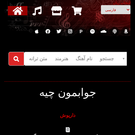
انتخاب زبان
P
جستجو نام آهنگ هنرمند متن ترانه
جوابمون چیه
داریوش