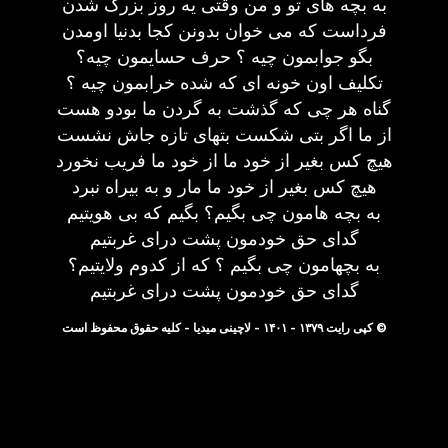
به بچه های تو و من وقتی یه روز بزرگ شدن
فرداست که می خوان بدونن کجا بدنیا اومدن
بگو جوابمون چیه ؟ حرف حسایمون چیه؟
تکلیف اون خونه ای که شده خرابمون چیه ؟
گناه هر چی که گذشت به گردن ما بودو هست
از ما اگر بتی شکست بتهای تازه جاش نشست
هیچ کس بغیر از خود ما از خود ما فریب نخورد
هیچ کس بغیر از خود ما مار و به بیراه نبرد
به بچه هامون چی بگیم؟ بگیم که بی هویتیم
گدای حق خودمون پشت درای غربتیم
به بچهامون چی بگیم ؟ که از کدوم ولایتیم؟
گدای حق خودمون پشت درای غربتیم
© کپی رایت ۱۳۷۹ - ۱۴۰۱ - لاچینی میدیا - کلیه حقوق محفوظ است