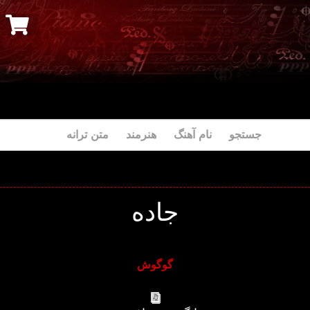
جستجو نام آهنگ هنرمند متن ترانه
جاده
گوگوش