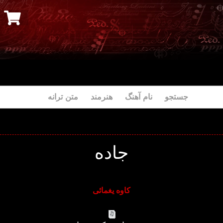
جستجو نام آهنگ هنرمند متن ترانه
جاده
کاوه یغمائی