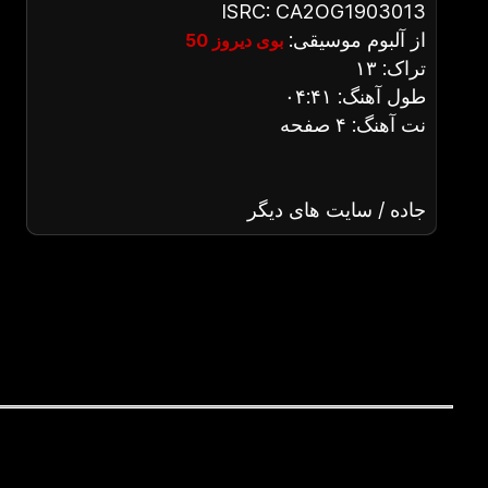
ISRC: CA2OG1903013
از آلبوم موسیقی:
بوی دیروز 50
تراک: ۱۳
طول آهنگ: ۰۴:۴۱
نت آهنگ: ۴ صفحه
جاده / سایت های دیگر