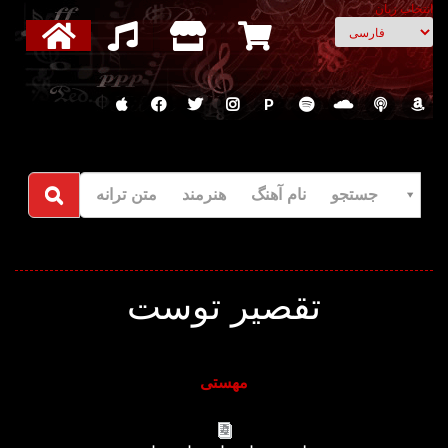
انتخاب زبان
P
جستجو نام آهنگ هنرمند متن ترانه
تقصیر توست
مهستی