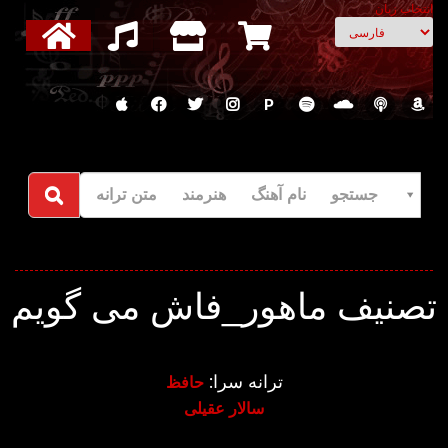
انتخاب زبان
P
جستجو نام آهنگ هنرمند متن ترانه
تصنیف ماهور_فاش می گویم
ترانه سرا:
حافظ
سالار عقیلی