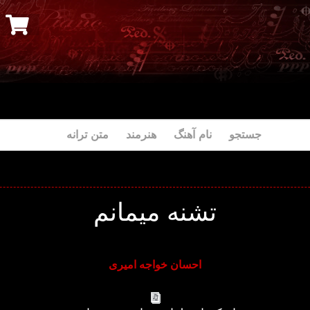
جستجو نام آهنگ هنرمند متن ترانه
تشنه میمانم
احسان خواجه امیری