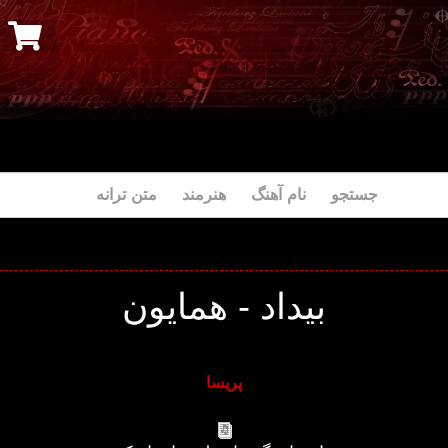
جستجو نام آهنگ هنرمند متن ترانه
بیداد - همایون
پریسا