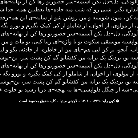
زآلودگی، دل¬دل نکن آسیمه¬سر حضورتو رها کن از بهانه¬ها
ندازه نگیر، شبی رو که شب منه جاده¬ها تعطیلن همه، جدا ش
وته کن، میون شومینه و من روشن شو از سایه¬ی این هم¬ر
 از مولوی، از اخوان، از شاملو از کی کمک بگیرم و تورو نگه 
ازآلودگی، دل¬دل نکن آسیمه¬سر حضورتو رها کن از بهانه¬های
اپسیه موسیقی سکوت تو تا واژه¬ای زیبا کنی، تو مات و من 
ب، آبجو، تر کن لبی هم¬پای من از خاطره، از حادثه، بگو و لب
سه تو، نزدیک یک ترانه من کفشاتو گم کن پشت سر، تن¬پوشت
ازآلودگی، دل¬دل نکن آسیمه¬سر حضورتو رها کن از بهانه¬های
، از مولوی، از اخوان، از شاملو از کی کمک بگیرم و تورو نگه د
وسه تو، نزدیک یک ترانه من کفشاتو گم کن پشت سر، تن¬پوشت
ا می¬شه از جنگل دلواپسی¬ها به لهجه¬ی دریا رسید تو خلوت
© کپی رایت ۱۳۷۹ - ۱۴۰۱ - لاچینی میدیا - کلیه حقوق محفوظ است