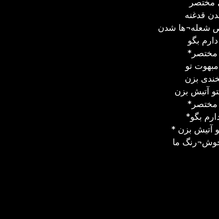
ی مختصر
دن قدغنه
قص شعله¬ها شدن
دارم بگو
 مختصر
مبهوت تو
خندی بزن
و آتیش بزن
 مختصر
ارم بگو
و آتیش بزن
 خوش¬رنگ ما