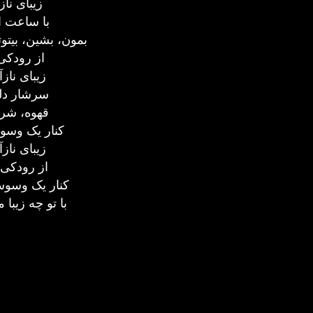
زیبای نا
با ساعت ا
بمون، بشین، بیت
از رودکی،
*زیبای ن
سرشار دلو
قهوه، شرا
کنار یک وسو
*زیبای ن
*از رودکی
* کنار یک وس
با تو چه زیب