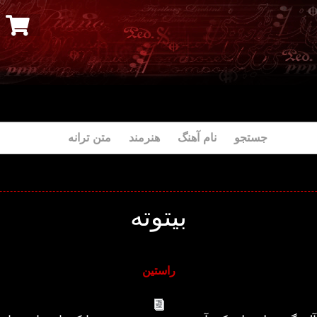
جستجو نام آهنگ هنرمند متن ترانه
بیتوته
راستین