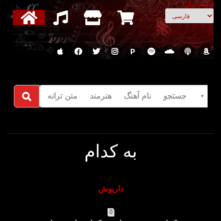
انتخاب زبان
P
جستجو نام آهنگ هنرمند متن ترانه
به کدام
داریوش