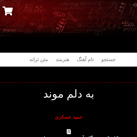
جستجو نام آهنگ هنرمند متن ترانه
به دلم موند
حمید عسکری