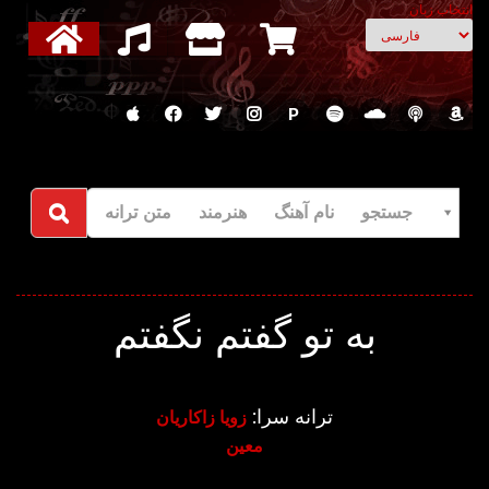
انتخاب زبان
P
جستجو نام آهنگ هنرمند متن ترانه
به تو گفتم نگفتم
ترانه سرا:
زویا زاکاریان
معین