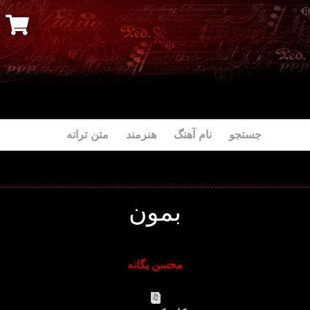
جستجو نام آهنگ هنرمند متن ترانه
بمون
محسن یگانه