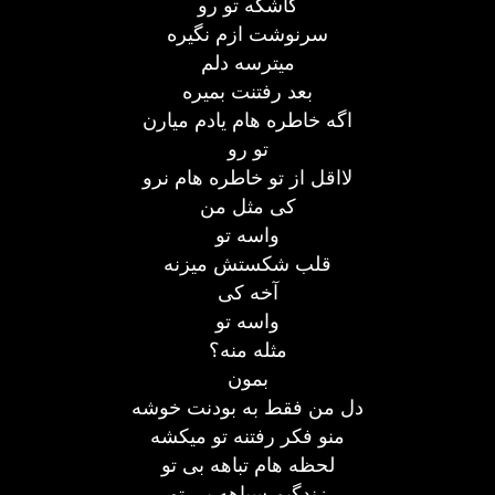
کاشکه تو رو
سرنوشت ازم نگیره
میترسه دلم
بعد رفتنت بمیره
اگه خاطره هام یادم میارن
تو رو
لااقل از تو خاطره هام نرو
کی مثل من
واسه تو
قلب شکستش میزنه
آخه کی
واسه تو
مثله منه؟
بمون
دل من فقط به بودنت خوشه
منو فکر رفتنه تو میکشه
لحظه هام تباهه بی تو
زندگیم سیاهه بی تو